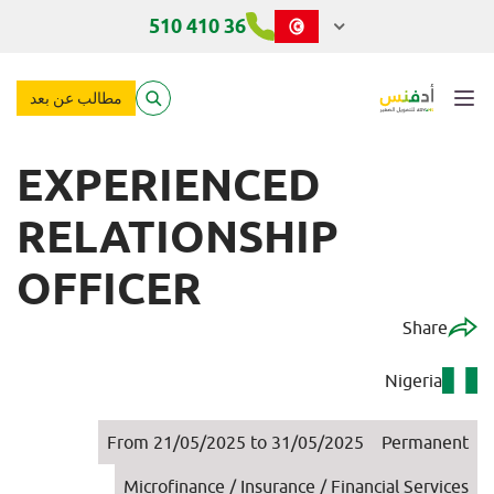
 RELATIONSHIP OFFICE
36 410 510
مطالب عن بعد
EXPERIENCED
RELATIONSHIP
OFFICER
Share
Nigeria
From 21/05/2025 to 31/05/2025
Permanent
Microfinance / Insurance / Financial Services