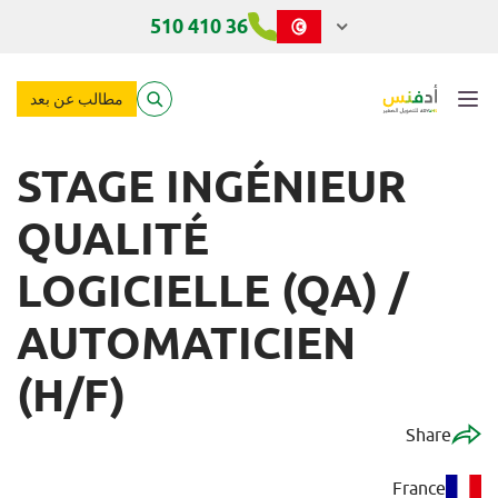
) / AUTOMATICIEN (H/F
36 410 510
مطالب عن بعد
STAGE INGÉNIEUR
QUALITÉ
LOGICIELLE (QA) /
AUTOMATICIEN
(H/F)
Share
France